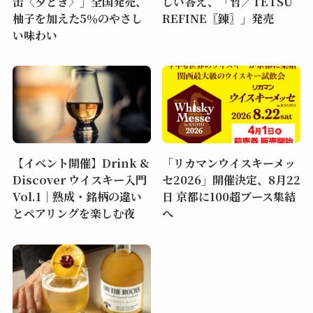
缶〈夕どき〉」全国発売、
しい答え、「哲／TETSU
柚子を加えた5％のやさし
REFINE〖錬〗」発売
い味わい
【イベント開催】Drink &
「リカマンウイスキーメッ
Discover ウイスキー入門
セ2026」開催決定、8月22
Vol.1｜熟成・銘柄の違い
日 京都に100超ブース集結
とペアリングを楽しむ夜
へ