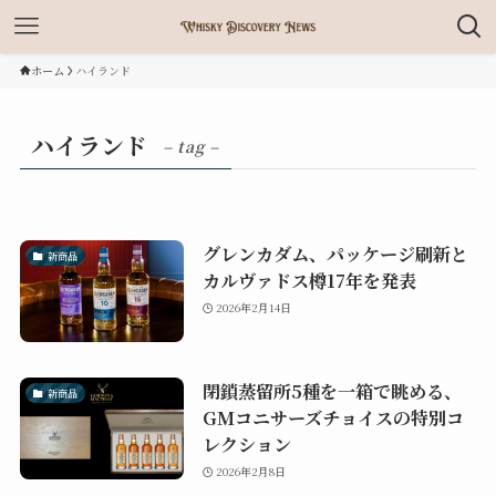
ホーム
ハイランド
ハイランド
– tag –
グレンカダム、パッケージ刷新と
新商品
カルヴァドス樽17年を発表
2026年2月14日
閉鎖蒸留所5種を一箱で眺める、
新商品
GMコニサーズチョイスの特別コ
レクション
2026年2月8日