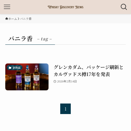
ホーム
バニラ香
バニラ香
– tag –
グレンカダム、パッケージ刷新と
新商品
カルヴァドス樽17年を発表
2026年2月14日
1