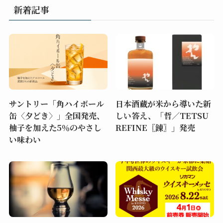
新着記事
サントリー「角ハイボール
日本酒蔵が米から導いた新
缶〈夕どき〉」全国発売、
しい答え、「哲／TETSU
柚子を加えた5％のやさし
REFINE〖錬〗」発売
い味わい