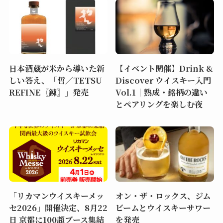
日本酒蔵が米から導いた新
【イベント開催】Drink &
しい答え、「哲／TETSU
Discover ウイスキー入門
REFINE〖錬〗」発売
Vol.1｜熟成・銘柄の違い
とペアリングを楽しむ夜
「リカマンウイスキーメッ
オン・ザ・ロックス、ジム
セ2026」開催決定、8月22
ビームとウイスキーサワー
日 京都に100超ブース集結
を発売