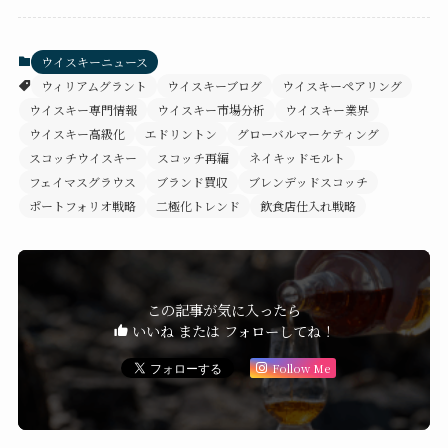
ウイスキーニュース
ウィリアムグラント
ウイスキーブログ
ウイスキーペアリング
ウイスキー専門情報
ウイスキー市場分析
ウイスキー業界
ウイスキー高級化
エドリントン
グローバルマーケティング
スコッチウイスキー
スコッチ再編
ネイキッドモルト
フェイマスグラウス
ブランド買収
ブレンデッドスコッチ
ポートフォリオ戦略
二極化トレンド
飲食店仕入れ戦略
この記事が気に入ったら
いいね または フォローしてね！
Follow Me