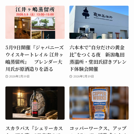
5月9日開催『ジャパニーズ
六本木で“自分だけの黄金
ウイスキートレイル 江井ヶ
比”をつくる夜 新潟亀田
嶋蒸留所』 ブレンダー大
蒸溜所・堂田氏招きブレン
川氏が原酒造りを語る
ド体験会開催
2026年2月19日
2026年2月19日
スカラバス『シェリーカス
コッパーワークス、アップ